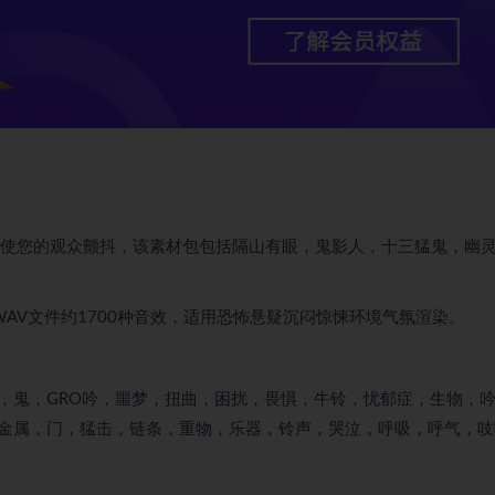
惧的音效包使您的观众颤抖，该素材包包括隔山有眼，鬼影人，十三猛鬼，幽
，共370个WAV文件约1700种音效，适用恐怖悬疑沉闷惊悚环境气氛渲染。
，鬼，GRO吟，噩梦，扭曲，困扰，畏惧，牛铃，忧郁症，生物，
金属，门，猛击，链条，重物，乐器，铃声，哭泣，呼吸，呼气，吱