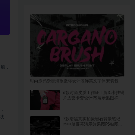
灵船，
时尚涂鸦杂志海报徽标设计装饰英文字体安装包
6款时尚皮质工作证工牌IC卡挂绳
片皮套卡套设计PS展示贴图样机
模板
吟，
吱
7款暗黑真实拍摄岩石背景笔记
本电脑屏幕演示效果图PS贴图样
机模板