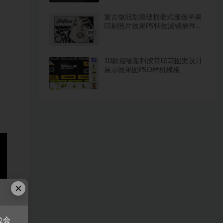
复古做旧划痕破损老式漫画半调
印刷照片效果PS特效滤镜插件样
机素材
10款褶皱塑料胶带印花图案设计
展示效果图PSD样机模板
×
位会