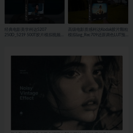
经典电影美学柯达5207
高级电影质感柯达Kodak胶片颗粒
250D_5219 500T胶片模拟视频色
模拟Log_Rec709还原调色LUT预
彩分级调色LUT预设
设