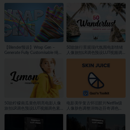
调色
材
【Blender预设】Wrap Gen –
50款旅行景观现代氛围电影情绪
Generate Fully Customisable 绳索
人像旅拍LR调色预设LUT视频调
包装带缠绕生成器
色素材
50款柠檬南瓜黄色明亮电影人像
电影美学复古怀旧胶片Netflix级
旅拍LR调色预设LUT视频调色素
人像肤色调整润饰达芬奇调色
材
DCTL插件