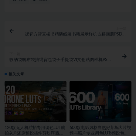
上一篇
裸脊方背直棱书精装线装书籍展示样机古籍画册PSD贴
图设计素材
下一篇
收纳袋帆布袋抽绳背包袋子手提袋VI文创贴图样机PSD
模板设计素材
相关文章
120款无人机航拍专用调色LUT航
600款电影风格自然好莱坞大片视
拍灰片还原预设插件剪映PR视频
频与照片专业调色LUTs预设包素