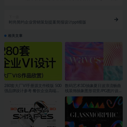
下一篇
时尚简约企业营销策划提案简报设计ppt模版
相关文章
280套大厂VI手册源文件模版 500
数码艺术3D抽象夏日波浪流畅曲
强品牌设计参考 餐饮企业高端矢
线装饰抽象图形背景JPG图片设计
量~1534期
素材