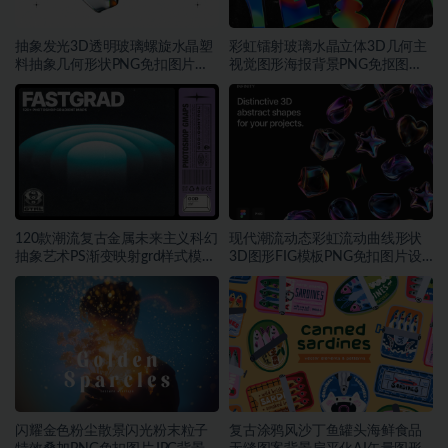
抽象发光3D透明玻璃螺旋水晶塑
彩虹镭射玻璃水晶立体3D几何主
料抽象几何形状PNG免扣图片设
视觉图形海报背景PNG免抠图片
计素材
素材
120款潮流复古金属未来主义科幻
现代潮流动态彩虹流动曲线形状
抽象艺术PS渐变映射grd样式模板
3D图形FIG模板PNG免扣图片设
素材
计素材
闪耀金色粉尘散景闪光粉末粒子
复古涂鸦风沙丁鱼罐头海鲜食品