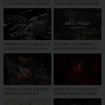
击上升呼呼咔嗒运动节奏感氛围
升嗖嗖声故障气氛无损音效素材
声
4K视频素材-103款金属液体流体
达芬奇插件-643个视频转场文字
流动螺旋缠绕特效动画有Alpha透
标题动画视觉特效预设包+音效素
明通道
材
72组城市公共场所车站咖啡馆商
860+组油管大神Viboh出品梦幻
场喧嚣氛围无损音效素材
血腥摇晃动漫剪辑AE工程模板预
设叠加视频音效字体素材包