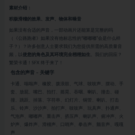
素材介绍：
积极滑稽的效果、发声、物体和噪音
如果没有合适的声音，一部动画片还能算是完整的吗
（《公路跑者》如果没有他标志性的“嘟嘟嘟”会是什么样
子？）？许多创意人士要求我们为您提供所需的高质量音
频，以
使您的角色及其环境完全栩栩如生
。我们的回应？
繁荣卡通！SFX 终于来了！
包含的声音 – 关键字
卡通、嗡嗡声、橡胶、拨浪鼓、气球、吱吱声、摆动、手
套、放屁、嘴巴、拍打、摇晃、吞咽、喇叭、撞击、碰
撞、跳跃、掉落、字符串、幻灯片、铜管、喇叭、打击
乐、铃声、沙沙声、拍打声、吱吱声、玩具声、扑通声、
气泡声、嘟嘟声、重击声、挤压声、喇叭声、俯冲声、火
炉声、爆炸声、滑稽声、口哨声、拳击声、颤音声、嘎嘎
声