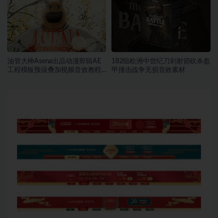
油管大神Asena出品动漫剪辑AE
182组欧洲中世纪刀剑射箭砍杀盔
工程模板预设叠加视频音效教程
甲撞击战争无损音效素材
素材包