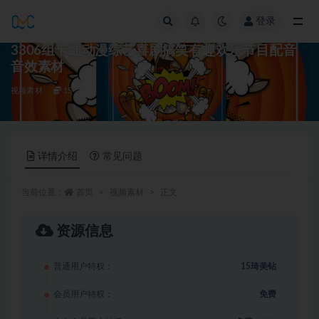
登录
全部
3306组卡通动漫综艺喜剧搞笑有趣欢乐节目配音
音效素材
视频素材
15
详情介绍
常见问题
当前位置：
首页
视频素材
正文
资源信息
普通用户特权：
15琦美钻
会员用户特权：
免费