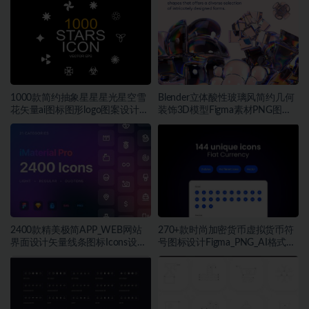
1000款简约抽象星星星光星空雪
Blender立体酸性玻璃风简约几何
花矢量ai图标图形logo图案设计素
装饰3D模型Figma素材PNG图片
材
素材
2400款精美极简APP_WEB网站
270+款时尚加密货币虚拟货币符
界面设计矢量线条图标Icons设计
号图标设计Figma_PNG_AI格式素
Figma_Sketch_PNG格式素材
材