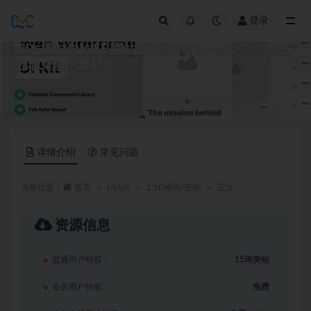
登录
全部
130+屏时尚WEB网站界面设计Figma&XD线框图
设计UI套件素材
2.5D插画/图标
15
详情介绍
常见问题
当前位置：
首页
UI/UX
2.5D插画/图标
正文
资源信息
普通用户特权：
15琦美钻
会员用户特权：
免费