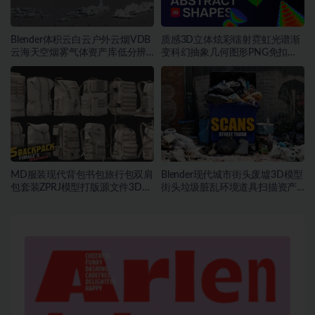
Blender体积云白云户外云烟VDB
质感3D立体炫彩镭射霓虹光谱渐
云海天空烟雾气体资产库低分辨
变科幻抽象几何图形PNG免扣设
率云素材
计素材
MD服装现代背包书包旅行包双肩
Blender现代城市街头废墟3D模型
包套装ZPRJ模型打版源文件3D服
街头垃圾脏乱环境道具扫描资产
装
FBX模型