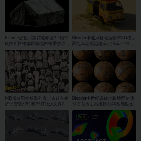
Blender影视写实露营帐篷3D模型
Blender卡通风格化运输车3D模型
庇护所帐篷临时基地帐篷带纹理
面包车老式运输车小汽车带4K纹
贴图
理
MD服装男女服装外套上衣连衣裙
Blender中世纪瓷砖地板地面材质
裤子套装ZPRJ模型打版源文件3D
球石头地面石板砖石4K纹理贴图
服装