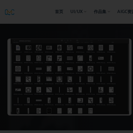
首页
UI/UX
作品集
AIGC资
全部