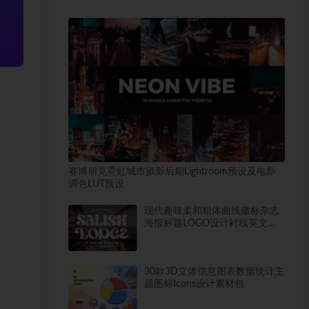
赛博朋克霓虹城市摄影后期Lightroom预设及电影
调色LUT预设
现代趣味柔和粗体曲线徽标杂志
海报标题LOGO设计衬线英文字
体素材
30款3D立体信息图表数据统计主
题图标Icons设计素材包