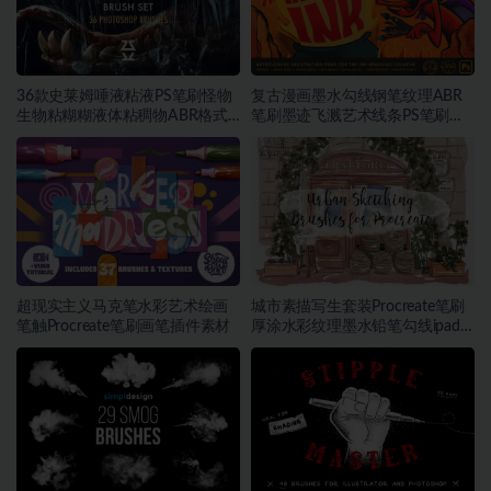
36款史莱姆唾液粘液PS笔刷怪物
复古漫画墨水勾线钢笔纹理ABR
生物粘糊糊液体粘稠物ABR格式
笔刷墨迹飞溅艺术线条PS笔刷设
素材
计素材
超现实主义马克笔水彩艺术绘画
城市素描写生套装Procreate笔刷
笔触Procreate笔刷画笔插件素材
厚涂水彩纹理墨水铅笔勾线ipad
插画笔