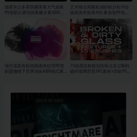
烟雾灰尘多雾阴霾薄雾大气效果
艺术噪点画颗粒感砂砾沙粒手绘
PS笔刷云雾特效雾霾水雾ABR格
插画美术效果Ai矢量画笔PS笔刷
式素材
素材
现代逼真有机细胞液体纹理PS笔
75款潮流粗糙划痕噪点灰尘颗粒
刷显微镜下世界涂抹ABR格式素
破碎玻璃背景JPG素材+10款PS笔
材
刷