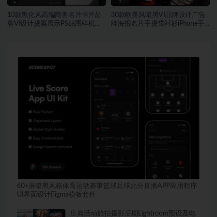
10款黑化风高端商务名片卡片品
30款欧美风暗黑VI品牌设计广告
牌VI设计提案展示PS贴图样机
牌海报名片手提袋衬衫iPhone手
MOCKUP模板素材
机Logo贴图PSD样机模板
60+屏暗黑风格体育运动赛事篮球足球比分直播APP应用程序
UI界面设计Figma模板套件
庆典活动旅拍摄影后期Lightroom预设及电