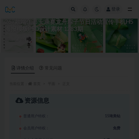
登录
全部
267款端午节安康赛龙舟粽子节日活动宣传手机H5
海报模板PSD设计素材 1283期
平面
15
详情介绍
常见问题
当前位置：
首页
平面
正文
资源信息
普通用户特权：
15琦美钻
会员用户特权：
免费