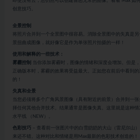
即使没有云，您仍然可以创建喜怒无常的图像。看看 Max 
创意技巧。
全景控制
将照片合并到一个全景图中很容易。消除全景图中的失真是另一
景扭曲成图像，就好像它是作为单张照片拍摄的一样！
使用和解释的一些技术：
雾霾控制
当你添加雾霾时，图像的情绪和深度会增加。但是，
正确版本时，雾霾的效果将受益最大。正如您在前后中看到的那
的！
失真和全景
当您必须将多个广角风景图像（具有附近的前景）合并到一张全景图
择任何其他合并技术。结果通常是图像失真。这里就是这种情
水平线 （NEW）。
色彩技巧
– 查看前一张图片中的白雪皑皑的大山（雷尼尔山
来还不错。这种对比和情绪是用Max最新的色彩技术创造的！