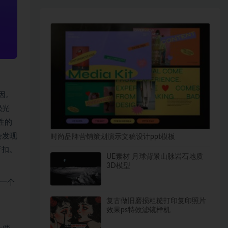
因。
强光
性的
会发现
时尚品牌营销策划演示文稿设计ppt模板
折扣。
UE素材 月球背景山脉岩石地质
3D模型
 一个
复古做旧磨损粗糙打印复印照片
效果ps特效滤镜样机