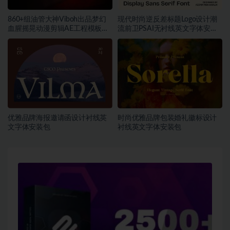
860+组油管大神Viboh出品梦幻
现代时尚逆反差标题Logo设计潮
血腥摇晃动漫剪辑AE工程模板预
流前卫PSAI无衬线英文字体安装
设叠加视频音效字体素材包
包素材
优雅品牌海报邀请函设计衬线英
时尚优雅品牌包装婚礼徽标设计
文字体安装包
衬线英文字体安装包