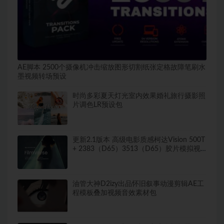
AE脚本 2500个摄像机冲击缩放图形切割纸张定格故障笔刷水
墨视频转场预设
时尚多彩夏天灯光室内效果婚礼旅行摄影照
片调色LR预设包
更新2.1版本 高级电影质感柯达Vision 500T
+ 2383（D65）3513（D65）胶片模拟视
频调色达芬奇DCTL插件
油管大神D2izy出品怀旧叙事动漫剪辑AE工
程模板叠加视频音效素材包