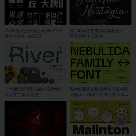
7500+款无版权最新可商用字体
复古时尚杂志邀请函徽标设计手
素材合集包~1471期
写英文字体安装包
时尚迷幻品牌海报徽标设计无衬
现代潮流实验性几何风海报标题
线英文字体安装包
Logo设计PSAI无衬线英文字体安
装包