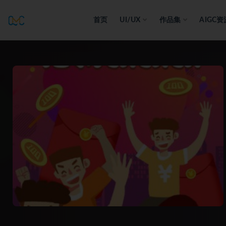
首页
UI/UX
作品集
AIGC资
全部