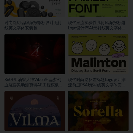
时尚迷幻品牌海报徽标设计无衬
现代潮流实验性几何风海报标题
线英文字体安装包
Logo设计PSAI无衬线英文字体安
装包
860+组油管大神Viboh出品梦幻
现代时尚逆反差标题Logo设计潮
血腥摇晃动漫剪辑AE工程模板预
流前卫PSAI无衬线英文字体安装
设叠加视频音效字体素材包
包素材