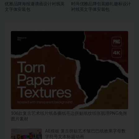
优雅品牌海报邀请函设计衬线英
时尚优雅品牌包装婚礼徽标设计
文字体安装包
衬线英文字体安装包
106款复古艺术纸片纸条撕纸毛边拼贴纸纹纸张肌理PNG免抠
图片素材
AE模板 复古拼贴艺术皱巴巴纸效果字母数
字符号文本标题动画