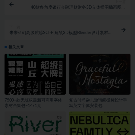
上一篇
40款多角度银行金融理财财务3D立体插图插画图标
Icons设计素材包 Multiangle 3D B
下一篇
未来科幻高级质感SCI-FI建筑3D模型Blender设计素材
套件 MICRO-KIT_ SCI-F
相关文章
7500+款无版权最新可商用字体
复古时尚杂志邀请函徽标设计手
素材合集包~1471期
写英文字体安装包