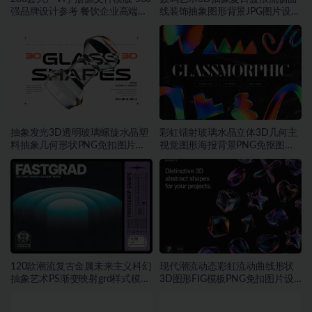
强品牌设计参考 餐饮企业高端矢
线装饰抽象图形背景JPG图片设计
量~1534期
素材
抽象发光3D透明玻璃螺旋水晶塑
彩虹镭射玻璃水晶立体3D几何主
料抽象几何形状PNG免扣图片设
视觉图形海报背景PNG免抠图片
计素材
素材
120款潮流复古金属未来主义科幻
现代潮流动态彩虹流动曲线形状
抽象艺术PS渐变映射grd样式模板
3D图形FIG模板PNG免扣图片设
素材
计素材