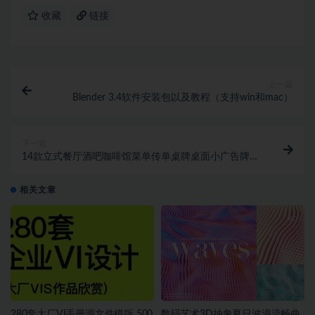
收藏
链接
上一篇
Blender 3.4软件安装包以及教程（支持win和mac）
下一篇
14款立式餐厅酒吧咖啡馆菜单传单桌牌桌面小广告牌样
机PSD模板PS素材
相关文章
280套大厂VI手册源文件模版 500
数码艺术3D抽象夏日波浪流畅曲