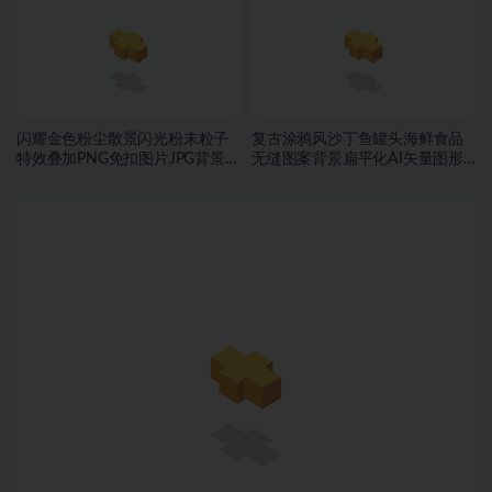
闪耀金色粉尘散景闪光粉末粒子
复古涂鸦风沙丁鱼罐头海鲜食品
特效叠加PNG免扣图片JPG背景素
无缝图案背景扁平化AI矢量图形
材
素材