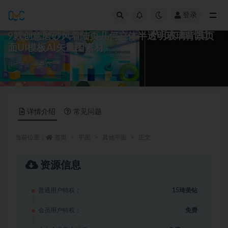
登录
全部
9款创意磨砂风着陆页几何立体半透明玻璃背景页
面UI模板AI矢量图素材
其他平面
15
详情介绍
常见问题
当前位置：
首页
平面
其他平面
正文
资源信息
普通用户特权：
15琦美钻
会员用户特权：
免费