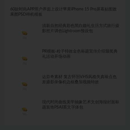
60款时尚APP用户界面上设计苹果iPhone 15 Pro屏幕贴图效
果图PSD样机模板
清新自然经典彩色黑白婚礼生活方式旅行摄
影照片调色Lightroom预设包
PR模板-粒子特效金色标题宣传介绍颁奖典
礼活动开场动画
达芬奇素材 复古怀旧VHS风格失真噪点色
差摄影录像机边框叠加视频特效
现代时尚曲线美学抽象艺术文创海报封面标
题装饰PSAI英文字体包