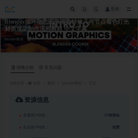
登录
全部
Blender循环动态图形视觉特效几何节点着色灯光
材质渲染制作流程教程 中文字幕
blender教程
15
详情介绍
常见问题
当前位置：
首页
教程
blender教程
正文
资源信息
普通用户特权：
15琦美钻
会员用户特权：
免费