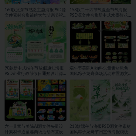
160款父亲节感恩主题海报PSD源
158款二十四节气夏至节气海报
文件素材合集简约大气父亲节祝
PSD源文件合集新中式水墨荷花
福宣传设计素材~1559期
二十四节气朋友圈宣传模板素材
~1553期
90款新中式端午节放假通知海报
端午节美陈AI物料矢量素材绿色
PSD企业行政节假日通知设计源
国风粽子龙舟商场活动布置源文
文件素材~1552期
件模板素材~1549期
六一儿童节美陈AI源文件矢量设
213款端午节海报PSD源文件素材
计素材卡通童趣商场活动布置设
国风粽子龙舟节日宣传海报模板