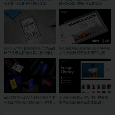
效果图PS贴图样机模板素材
机MOCKUP模板PS贴图素材
6款办公司场景海报挂画艺术品设
6款高级精装硬皮书籍画册VI手册
计PS展示贴图相框样机模板素材
文件夹设计展示效果图PS贴图样
机模板素材
6款高级黑化风VI品牌贴图名片书
高级国外风格品牌Vi使用规范指
籍画册海报展示效果图PSD样机
南手册画册精美图文排版设计
模板
Figma模板素材