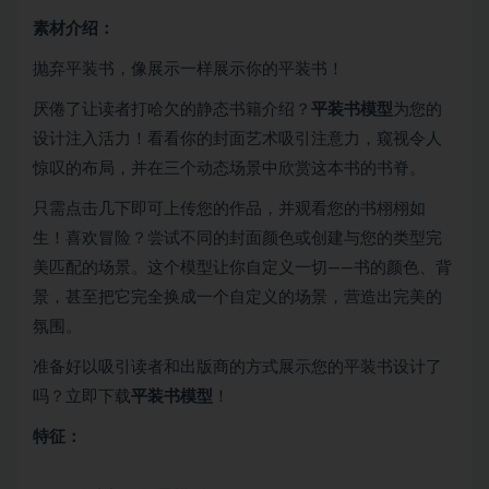
素材介绍：
抛弃平装书，像展示一样展示你的平装书！
厌倦了让读者打哈欠的静态书籍介绍？
平装书模型
为您的
设计注入活力！看看你的封面艺术吸引注意力，窥视令人
惊叹的布局，并在三个动态场景中欣赏这本书的书脊。
只需点击几下即可上传您的作品，并观看您的书栩栩如
生！喜欢冒险？尝试不同的封面颜色或创建与您的类型完
美匹配的场景。这个模型让你自定义一切——书的颜色、背
景，甚至把它完全换成一个自定义的场景，营造出完美的
氛围。
准备好以吸引读者和出版商的方式展示您的平装书设计了
吗？立即下载
平装书模型
！
特征：