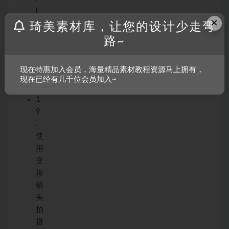
l
×
u
琦美素材库，让您的设计少走弯
s
路~
v
s
现在特惠加入会员，海量精品素材教程资源马上拥有，
谷
现在已经有几千位会员加入~
歌
1
9
.
使
用
变
形
镜
头
拍
摄