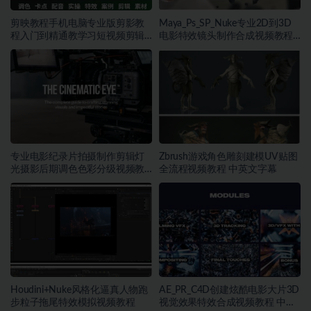
剪映教程手机电脑专业版剪影教
Maya_Ps_SP_Nuke专业2D到3D
程入门到精通教学习短视频剪辑
电影特效镜头制作合成视频教程
制作剪映课程~1432期
中英文字幕
专业电影纪录片拍摄制作剪辑灯
Zbrush游戏角色雕刻建模UV贴图
光摄影后期调色色彩分级视频教
全流程视频教程 中英文字幕
程
Houdini+Nuke风格化逼真人物跑
AE_PR_C4D创建炫酷电影大片3D
步粒子拖尾特效模拟视频教程
视觉效果特效合成视频教程 中英