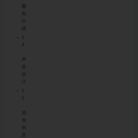
颜
色
分
级
1
4
.
声
音
设
计
1
5
.
添
加
创
意