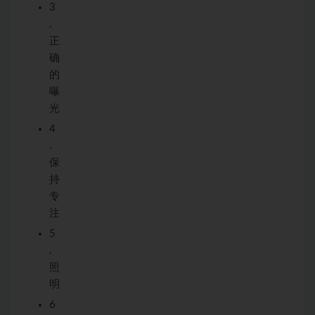
3
.
正
确
的
曝
光
4
.
保
持
专
注
5
.
照
明
6