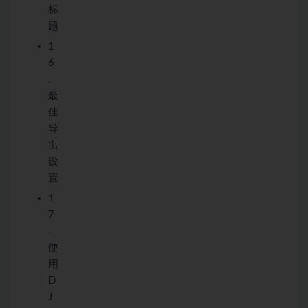
标
题
1
6
.
最
佳
导
出
设
置
1
7
.
使
用
D
J