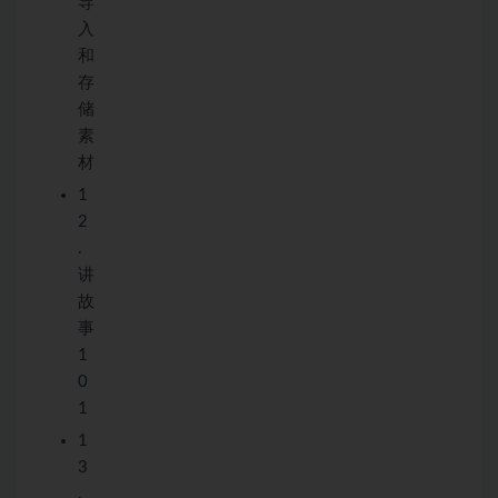
导
入
和
存
储
素
材
1
2
.
讲
故
事
1
0
1
1
3
.