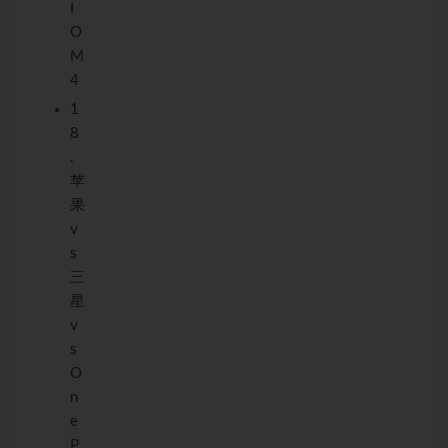
I
O
M
4
1
8
.
苹
果
v
s
三
星
v
s
O
n
e
P