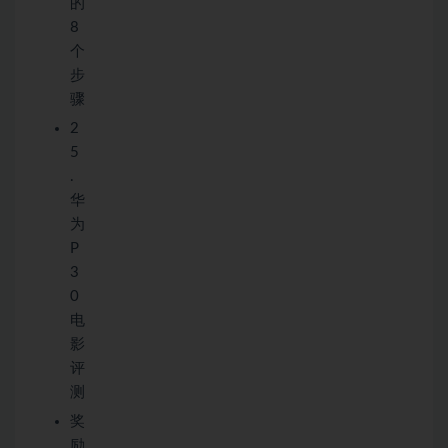
的
8
个
步
骤
2
5
.
华
为
P
3
0
电
影
评
测
奖
励