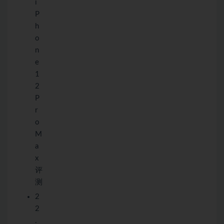
i
P
h
o
n
e
1
2
P
r
o
M
a
x
评
测
2
2
.