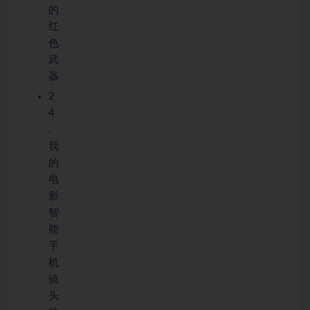
的
红
色
武
器
2
4
.
我
的
电
影
智
能
手
机
镜
头