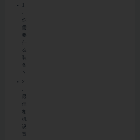
1
.
你
需
要
什
么
装
备
？
2
.
最
佳
相
机
设
置