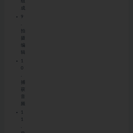
组
成
9
.
拍
摄
编
辑
1
0
.
捕
获
音
频
1
1
.