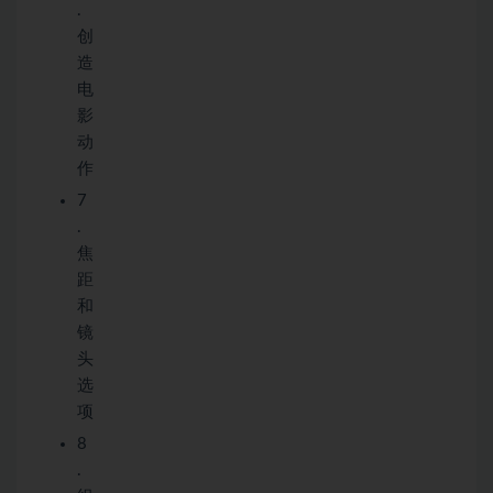
.
创
造
电
影
动
作
7
.
焦
距
和
镜
头
选
项
8
.