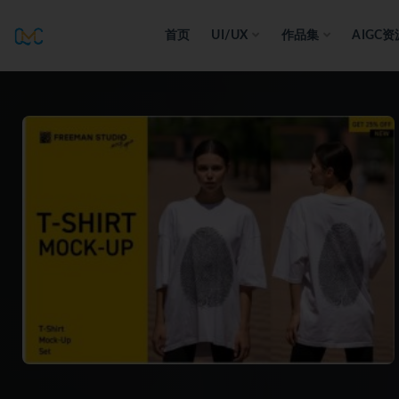
首页
UI/UX
作品集
AIGC资
全部