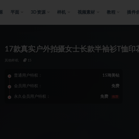
源
平面
3D资源
样机
视频素材
教程
插件
17款真实户外拍摄女士长款半袖衫T恤印
其他样机
15
普通用户特权：
15琦美钻
会员用户特权：
免费
永久会员用户特权：
免费
推荐