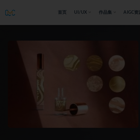
首页
UI/UX
作品集
AIGC资
全部