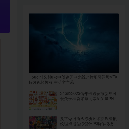
Houdini & Nuke中创建闪电光线碎片烟雾污垢VFX
特效视频教程 中英文字幕
243款2023兔年卡通春节新年可
爱兔子福袋印章元素AI矢量PNG
免扣素材图
复古做旧街头涂鸦艺术撕裂磨损
纹理海报贴纸设计PS动作模板