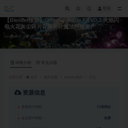
登录
全部
【Blender预设】Omega Particle FX V0.3 火焰闪
电火花灰尘碎片花瓣树叶魔法特效资产
blender插件
15
详情介绍
常见问题
当前位置：
首页
插件合集
blender插件
正文
资源信息
普通用户特权：
15琦美钻
会员用户特权：
免费