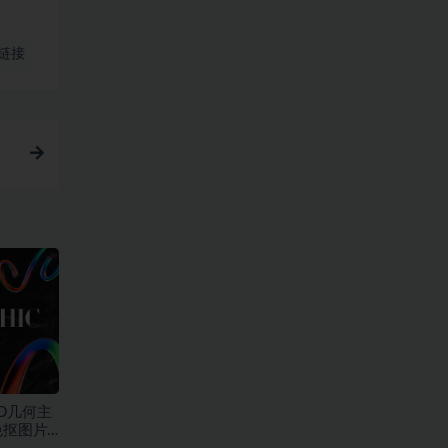
链接
D几何主
免抠图片