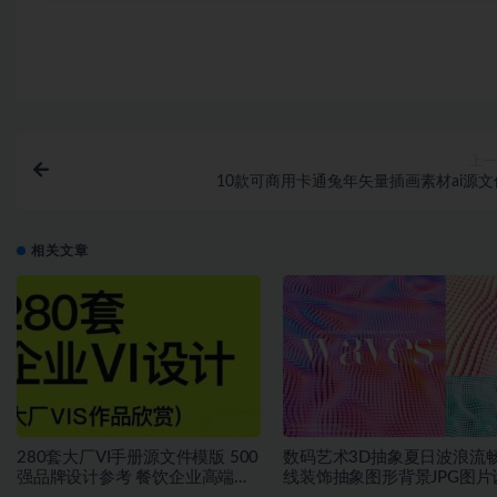
上一
10款可商用卡通兔年矢量插画素材ai源文
相关文章
280套大厂VI手册源文件模版 500
数码艺术3D抽象夏日波浪流
强品牌设计参考 餐饮企业高端矢
线装饰抽象图形背景JPG图片