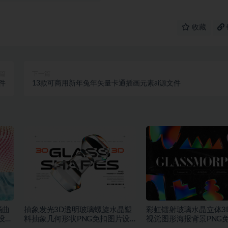
收藏
篇
下一篇
件
13款可商用新年兔年矢量卡通插画元素ai源文件
畅曲
抽象发光3D透明玻璃螺旋水晶塑
彩虹镭射玻璃水晶立体3
设计
料抽象几何形状PNG免扣图片设
视觉图形海报背景PNG