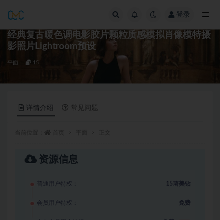
登录
全部
经典复古暖色调电影胶片颗粒质感模拟肖像模特摄
影照片Lightroom预设
平面
15
详情介绍
常见问题
当前位置：
首页
平面
正文
资源信息
普通用户特权：
15琦美钻
会员用户特权：
免费