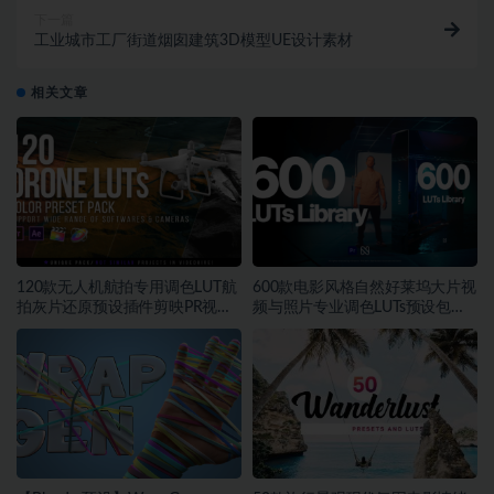
下一篇
工业城市工厂街道烟囱建筑3D模型UE设计素材
相关文章
120款无人机航拍专用调色LUT航
600款电影风格自然好莱坞大片视
拍灰片还原预设插件剪映PR视频
频与照片专业调色LUTs预设包素
调色
材