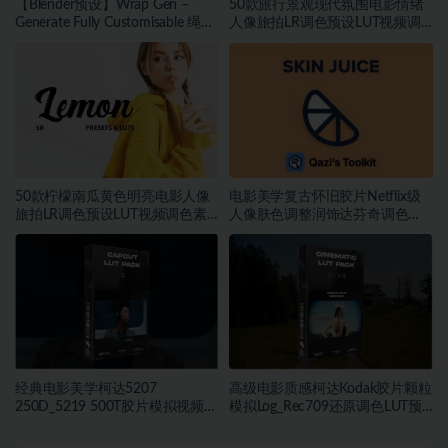
【Blender预设】Wrap Gen –
50款旅行景观现代氛围电影情绪
Generate Fully Customisable 绳索
人像旅拍LR调色预设LUT视频调
包装带缠绕生成器
色素材
50款柠檬南瓜黄色明亮电影人像
电影美学复古怀旧胶片Netflix级
旅拍LR调色预设LUT视频调色素
人像肤色调整润饰达芬奇调色
材
DCTL插件
经典电影美学柯达5207
高级电影质感柯达Kodak胶片颗粒
250D_5219 500T胶片模拟视频色
模拟Log_Rec709还原调色LUT预
彩分级调色LUT预设
设