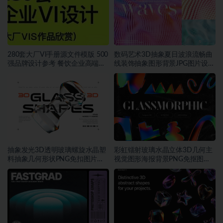
280套大厂VI手册源文件模版 500
数码艺术3D抽象夏日波浪流畅曲
强品牌设计参考 餐饮企业高端矢
线装饰抽象图形背景JPG图片设计
量~1534期
素材
抽象发光3D透明玻璃螺旋水晶塑
彩虹镭射玻璃水晶立体3D几何主
料抽象几何形状PNG免扣图片设
视觉图形海报背景PNG免抠图片
计素材
素材