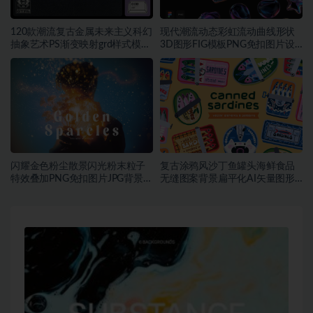
120款潮流复古金属未来主义科幻
现代潮流动态彩虹流动曲线形状
抽象艺术PS渐变映射grd样式模板
3D图形FIG模板PNG免扣图片设
素材
计素材
闪耀金色粉尘散景闪光粉末粒子
复古涂鸦风沙丁鱼罐头海鲜食品
特效叠加PNG免扣图片JPG背景素
无缝图案背景扁平化AI矢量图形
材
素材