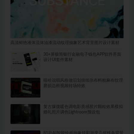
高清鲜艳液体流体油漆流动纹理抽象艺术背景图片设计素材
30+屏极简银行金融电子钱包APP软件界面
设计UI套件素材
嘻哈说唱风格做旧划痕纸张布料粗麻布纹理
磨损边框视频转场特效
复古朦胧暖色调电影质感胶片颗粒效果模拟
婚礼照片调色Lightroom预设包
81款AI智能绘画抽象炫彩渐变几何线条背景