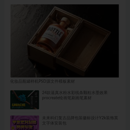
化妆品瓶罐样机PSD源文件模板素材
24款逼真水粉水彩线条颗粒水墨效果
procreate绘画笔刷画笔素材
未来科幻复古品牌包装徽标设计Y2k装饰英
文字体安装包