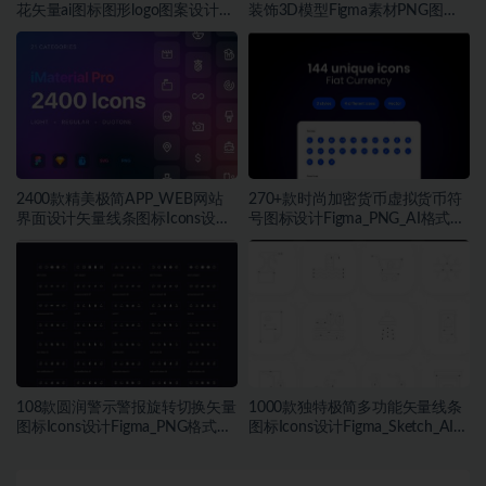
花矢量ai图标图形logo图案设计素
装饰3D模型Figma素材PNG图片
材
素材
2400款精美极简APP_WEB网站
270+款时尚加密货币虚拟货币符
界面设计矢量线条图标Icons设计
号图标设计Figma_PNG_AI格式素
Figma_Sketch_PNG格式素材
材
108款圆润警示警报旋转切换矢量
1000款独特极简多功能矢量线条
图标Icons设计Figma_PNG格式素
图标Icons设计Figma_Sketch_AI格
材
式素材