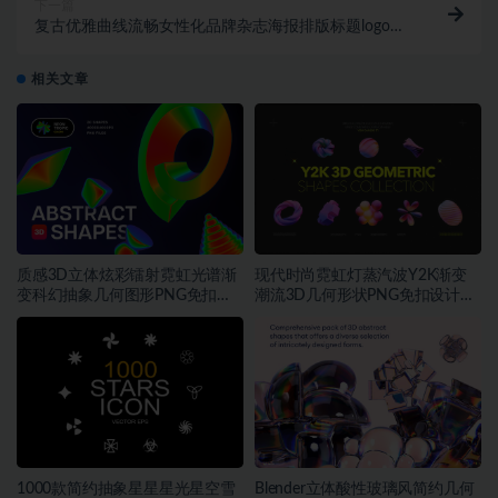
下一篇
复古优雅曲线流畅女性化品牌杂志海报排版标题logo设
计衬线英文字体 Laxura – Majesti
相关文章
质感3D立体炫彩镭射霓虹光谱渐
现代时尚霓虹灯蒸汽波Y2K渐变
变科幻抽象几何图形PNG免扣设
潮流3D几何形状PNG免扣设计素
计素材
材
1000款简约抽象星星星光星空雪
Blender立体酸性玻璃风简约几何