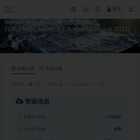
登录
全部
Blender插件-水花流体特效模拟插件
FLIP_Fluids_addon_1.1.0_stable_(20_aug_2021)
blender插件
15
详情介绍
常见问题
当前位置：
首页
插件合集
blender插件
正文
资源信息
普通用户特权：
15琦美钻
会员用户特权：
免费