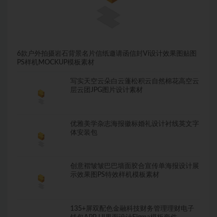
6款户外拍摄岩石背景名片信纸邀请函信封Vi设计效果图贴图
PS样机MOCKUP模板素材
写实天空云朵白云蓬松积云自然棉花高空云
层云团JPG图片设计素材
优雅美学杂志海报徽标婚礼设计衬线英文字
体安装包
创意褶皱皱巴巴墙面胶合宣传单海报设计展
示效果图PS特效样机模板素材
135+屏双配色金融科技财务管理理财电子