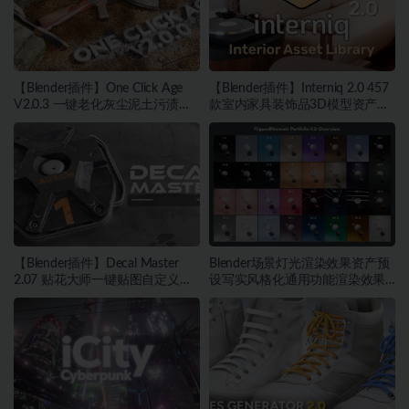
【Blender插件】One Click Age
【Blender插件】Interniq 2.0 457
V2.0.3 一键老化灰尘泥土污渍污
款室内家具装饰品3D模型资产库
迹划痕锈迹磨损
预设
【Blender插件】Decal Master
Blender场景灯光渲染效果资产预
2.07 贴花大师一键贴图自定义贴
设写实风格化通用功能渲染效果
画
控制