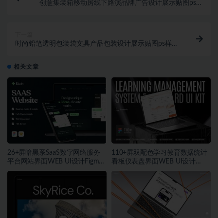
创意集装箱移动房线下路演品牌广告设计展示贴图ps样
机素材 Cargo Container Mocku
下一篇
时尚铅笔透明包装袋文具产品包装设计展示贴图ps样机
素材
相关文章
26+屏暗黑系SaaS数字网络服务
110+屏双配色学习教育数据统计
平台网站界面WEB UI设计Figma
看板仪表盘界面WEB UI设计
模板素材
Figma模板套件