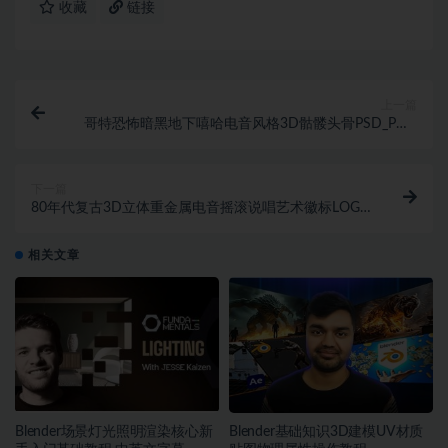
收藏
链接
上一篇
哥特恐怖暗黑地下嘻哈电音风格3D骷髅头骨PSD_PNG
格式素材
下一篇
80年代复古3D立体重金属电音摇滚说唱艺术徽标LOGO
标题设计PS样式素材
相关文章
Blender场景灯光照明渲染核心新
Blender基础知识3D建模UV材质