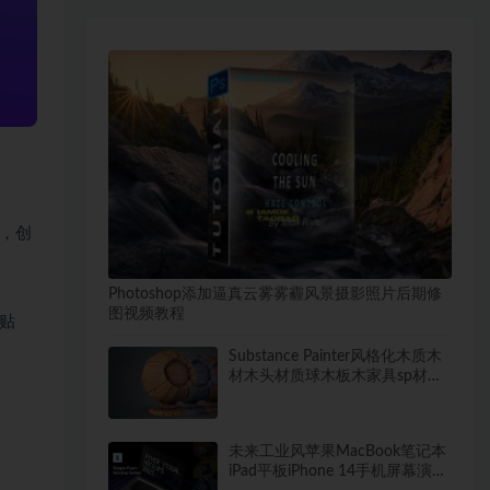
，创
Photoshop添加逼真云雾雾霾风景摄影照片后期修
图视频教程
贴
Substance Painter风格化木质木
材木头材质球木板木家具sp材质
球
未来工业风苹果MacBook笔记本
iPad平板iPhone 14手机屏幕演示