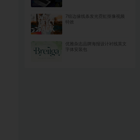
PSD样机模板
7组边缘线条发光霓虹抠像视频
特效
优雅杂志品牌海报设计衬线英文
字体安装包