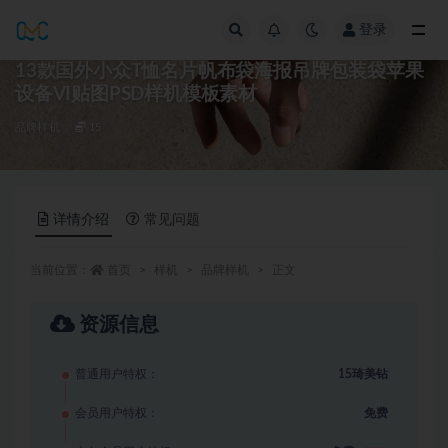
登录
全部
13款国外小众T恤名片帆布袋海报吊牌包装袋苹果
设备VI贴图PSD样机模板素材
品牌样机
15
详情介绍
常见问题
当前位置：
首页
样机
品牌样机
正文
资源信息
普通用户特权：
15琦美钻
会员用户特权：
免费