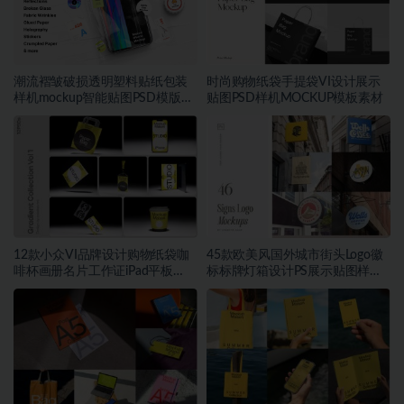
潮流褶皱破损透明塑料贴纸包装
时尚购物纸袋手提袋VI设计展示
样机mockup智能贴图PSD模版设
贴图PSD样机MOCKUP模板素材
计素材
12款小众VI品牌设计购物纸袋咖
45款欧美风国外城市街头Logo徽
啡杯画册名片工作证iPad平板
标标牌灯箱设计PS展示贴图样机
MacBook电脑iPhone手机贴图
模板
PSD样机模板