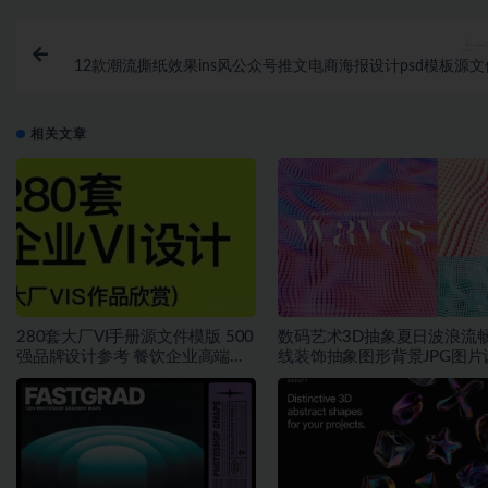
上一
12款潮流撕纸效果ins风公众号推文电商海报设计psd模板源文
相关文章
280套大厂VI手册源文件模版 500
数码艺术3D抽象夏日波浪流
强品牌设计参考 餐饮企业高端矢
线装饰抽象图形背景JPG图片
量~1534期
素材