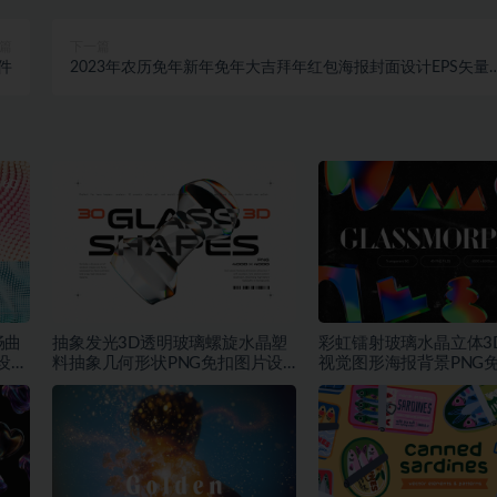
篇
下一篇
件
2023年农历免年新年免年大吉拜年红包海报封面设计EPS矢量
材
畅曲
抽象发光3D透明玻璃螺旋水晶塑
彩虹镭射玻璃水晶立体3
设计
料抽象几何形状PNG免扣图片设
视觉图形海报背景PNG
计素材
素材