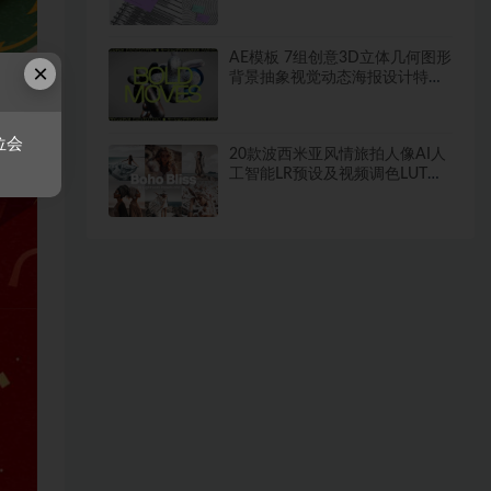
AE模板 7组创意3D立体几何图形
×
背景抽象视觉动态海报设计特效
素材
位会
20款波西米亚风情旅拍人像AI人
工智能LR预设及视频调色LUT预
设