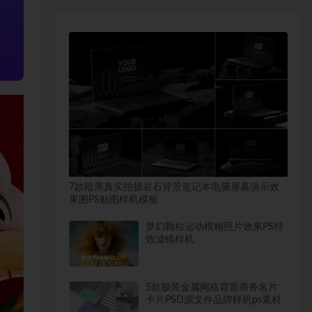
7款暗黑真实拍摄岩石背景笔记本电脑屏幕演示效
果图PS贴图样机模板
梦幻颗粒运动模糊照片效果PS特
效滤镜样机
5款极简金属网格背景商务名片
卡片PSD源文件品牌样机ps素材