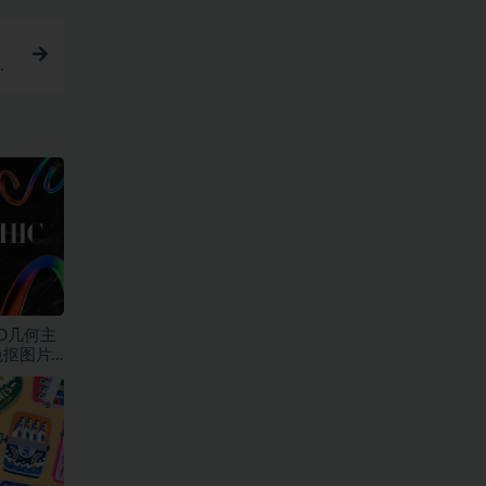
素
D几何主
免抠图片