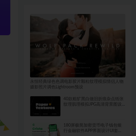
永恒经典绿色色调电影胶片颗粒纹理模拟情侣人物
摄影照片调色Lightroom预设
40款粗犷黑白做旧折痕杂点纸张
纹理肌理模拟JPG高清背景图设
计素材
180屏极简加密货币电子钱包银
行金融软件APP界面设计UI套件