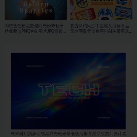
闪耀金色粉尘散景闪光粉末粒子
复古涂鸦风沙丁鱼罐头海鲜食品
特效叠加PNG免扣图片JPG背景素
无缝图案背景扁平化AI矢量图形
材
素材
未来科幻抽象动感爆炸光斑光晕渐变海报背景底纹图片设计素