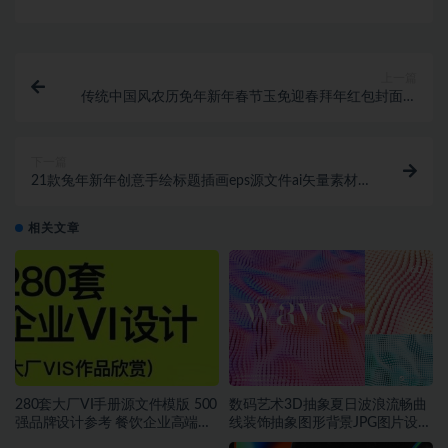
上一篇
传统中国风农历免年新年春节玉免迎春拜年红包封面设
计EPS矢量素材
下一篇
21款兔年新年创意手绘标题插画eps源文件ai矢量素材
1012期
相关文章
280套大厂VI手册源文件模版 500
数码艺术3D抽象夏日波浪流畅曲
强品牌设计参考 餐饮企业高端矢
线装饰抽象图形背景JPG图片设计
量~1534期
素材