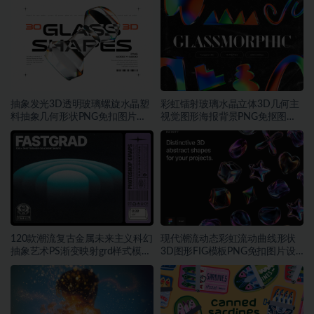
抽象发光3D透明玻璃螺旋水晶塑
彩虹镭射玻璃水晶立体3D几何主
料抽象几何形状PNG免扣图片设
视觉图形海报背景PNG免抠图片
计素材
素材
120款潮流复古金属未来主义科幻
现代潮流动态彩虹流动曲线形状
抽象艺术PS渐变映射grd样式模板
3D图形FIG模板PNG免扣图片设
素材
计素材