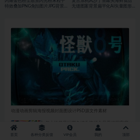
闪耀金色粉尘散景闪光粉末粒子
复古涂鸦风沙丁鱼罐头海鲜食品
特效叠加PNG免扣图片JPG背景素
无缝图案背景扁平化AI矢量图形
材
素材
动漫动画剪辑海报视频封面图设计PSD源文件素材
复古涂鸦风沙丁鱼罐头海鲜食品无缝图案背
景扁平化AI矢量图形素材
首页
各种分类反馈
VIP会员
我的
顶部