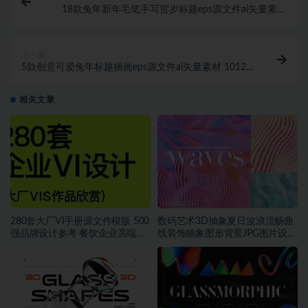
18款兔年新年毛笔手写贺岁标题eps源文件ai矢量素材
1012期
下一篇
5款创意可爱兔年标题插画eps源文件ai矢量素材 1012
期
相关文章
280套大厂VI手册源文件模版 500
数码艺术3D抽象夏日波浪流畅曲
强品牌设计参考 餐饮企业高端矢
线装饰抽象图形背景JPG图片设计
量~1534期
素材