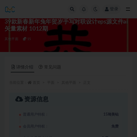
登录
全部
39款新春新年兔年贺岁手写对联设计eps源文件ai
矢量素材 1012期
其他平面
15
详情介绍
常见问题
当前位置：
首页
平面
其他平面
正文
资源信息
普通用户特权：
15琦美钻
会员用户特权：
免费