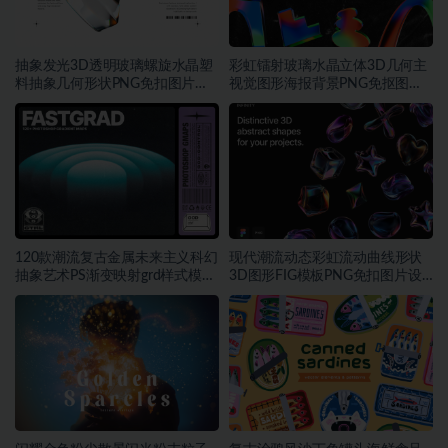
抽象发光3D透明玻璃螺旋水晶塑
彩虹镭射玻璃水晶立体3D几何主
料抽象几何形状PNG免扣图片设
视觉图形海报背景PNG免抠图片
计素材
素材
120款潮流复古金属未来主义科幻
现代潮流动态彩虹流动曲线形状
抽象艺术PS渐变映射grd样式模板
3D图形FIG模板PNG免扣图片设
素材
计素材