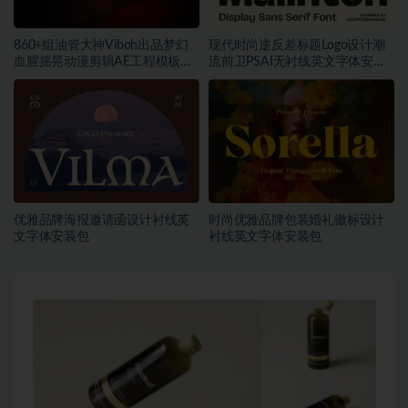
860+组油管大神Viboh出品梦幻
现代时尚逆反差标题Logo设计潮
血腥摇晃动漫剪辑AE工程模板预
流前卫PSAI无衬线英文字体安装
设叠加视频音效字体素材包
包素材
优雅品牌海报邀请函设计衬线英
时尚优雅品牌包装婚礼徽标设计
文字体安装包
衬线英文字体安装包