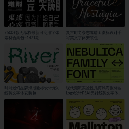
7500+款无版权最新可商用字体
复古时尚杂志邀请函徽标设计手
素材合集包~1471期
写英文字体安装包
时尚迷幻品牌海报徽标设计无衬
现代潮流实验性几何风海报标题
线英文字体安装包
Logo设计PSAI无衬线英文字体安
装包