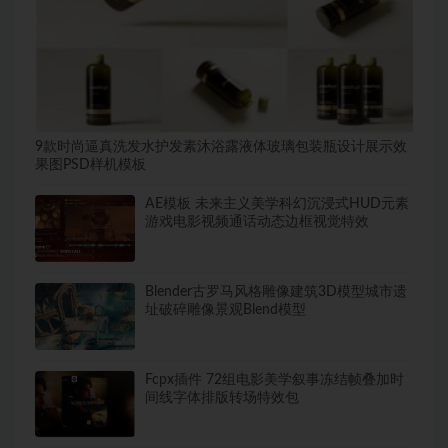
9款时尚逼真洗发水护发素沐浴露液体玻璃包装瓶设计展示效
果图PSD样机模板
AE模板 未来主义美学科幻沉浸式HUD元素
游戏电影视频通话动态边框视觉特效
Blender古罗马风格雕像建筑3D模型城市遗
址破碎雕像景观Blend模型
Fcpx插件 72组电影美学叙事冻结帧叠加时
间线字体排版转场特效包