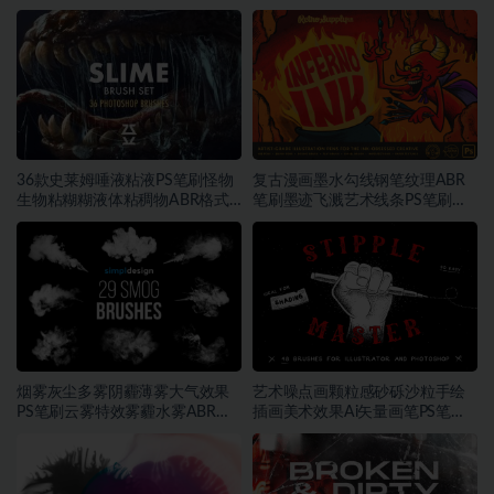
36款史莱姆唾液粘液PS笔刷怪物
复古漫画墨水勾线钢笔纹理ABR
生物粘糊糊液体粘稠物ABR格式
笔刷墨迹飞溅艺术线条PS笔刷设
素材
计素材
烟雾灰尘多雾阴霾薄雾大气效果
艺术噪点画颗粒感砂砾沙粒手绘
PS笔刷云雾特效雾霾水雾ABR格
插画美术效果Ai矢量画笔PS笔刷
式素材
素材