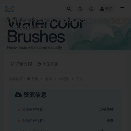
登录
全部
100款画画PS笔刷手工抽象水彩纹理效果涂抹笔触
Photoshop画笔
ps笔刷
15
详情介绍
常见问题
当前位置：
首页
笔刷
ps笔刷
正文
资源信息
普通用户特权：
15琦美钻
会员用户特权：
免费