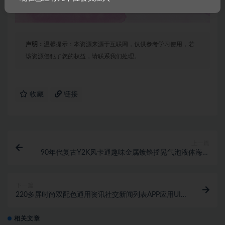
声明：
温馨提示：本资源来源于互联网，仅供参考学习使用，若
该资源侵犯了您的权益，请联系我们处理。
收藏
链接
上一篇
90年代复古Y2K风卡通趣味金属镀铬摇晃气泡液体海报
封面杂志英文字体PNG免抠图设计素材
下一篇
220多屏时尚双配色通用资讯社交新闻列表APP应用UI
界面设计套件fig模板 Quizzo – Qu
相关文章