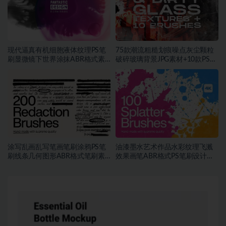
现代逼真有机细胞液体纹理PS笔
75款潮流粗糙划痕噪点灰尘颗粒
刷显微镜下世界涂抹ABR格式素
破碎玻璃背景JPG素材+10款PS笔
材
刷
涂写乱画乱写笔画笔刷涂鸦PS笔
油漆墨水艺术作品水彩纹理飞溅
刷线条几何图形ABR格式笔刷素
效果画笔ABR格式PS笔刷设计素
材
材