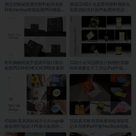
潮流褶皱破损透明塑料贴纸包装
潮流CD唱片光盘透明塑料薄膜包
样机mockup智能贴图PSD模版设
装胶袋贴纸封面PS贴图样机设计
计素材
素材
时尚购物纸袋手提袋VI设计展示
12款小众VI品牌设计购物纸袋咖
贴图PSD样机MOCKUP模板素材
啡杯画册名片工作证iPad平板
MacBook电脑iPhone手机贴图
PSD样机模板
45款欧美风国外城市街头Logo徽
10款真实帆布袋画册相框海报笔
标标牌灯箱设计PS展示贴图样机
记本吊牌iPad平板MacBook电脑
模板
Vi贴图PSD样机模板