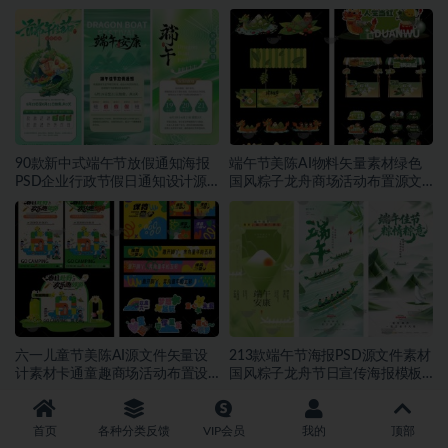
福宣传设计素材~1559期
二十四节气朋友圈宣传模板素材
~1553期
90款新中式端午节放假通知海报
端午节美陈AI物料矢量素材绿色
PSD企业行政节假日通知设计源
国风粽子龙舟商场活动布置源文
文件素材~1552期
件模板素材~1549期
六一儿童节美陈AI源文件矢量设
213款端午节海报PSD源文件素材
计素材卡通童趣商场活动布置设
国风粽子龙舟节日宣传海报模板
计模板合集~1548期
合集~1457期
首页
各种分类反馈
VIP会员
我的
顶部