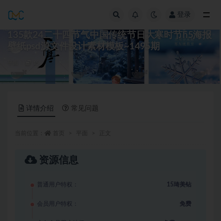
登录
全部
135款24二十四节气中国传统节日大寒时节h5海报
壁纸psd源文件设计素材模板~1495期
平面
15
详情介绍
常见问题
当前位置：
首页
平面
正文
资源信息
普通用户特权：
15琦美钻
会员用户特权：
免费