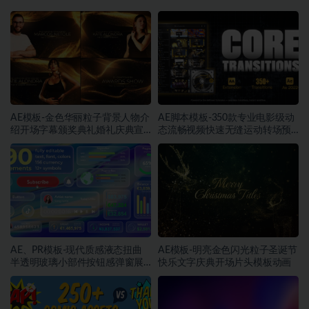
AE模板-金色华丽粒子背景人物介
AE脚本模板-350款专业电影级动
绍开场字幕颁奖典礼婚礼庆典宣
态流畅视频快速无缝运动转场预
传动画
设
AE、PR模板-现代质感液态扭曲
AE模板-明亮金色闪光粒子圣诞节
半透明玻璃小部件按钮感弹窗展
快乐文字庆典开场片头模板动画
示动画素材