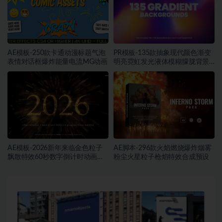
AE模板-250款卡通动漫标题气泡
PR模板-135款抽象现代颜色渐变
表情对话框爆炸能量电流MG动画
明亮霓虹发光液体模糊朦胧背景
动画素材
AE模板-2026新年来临金色粒子
AE脚本-296款火焰燃烧爆炸烟雾
飘散特效60秒数字倒计时动画片
粉尘火星粒子枪焰特效合成预设
头