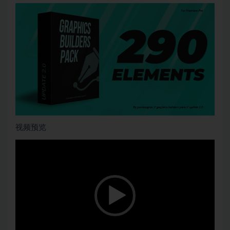
视频预览
视
频
播
放
器