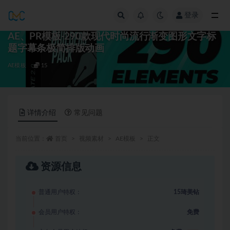
登录
全部
AE、PR模板-290款现代时尚流行渐变图形文字标
题字幕条极简排版动画
AE模板
15
详情介绍
常见问题
当前位置：
首页
视频素材
AE模板
正文
资源信息
普通用户特权：
15琦美钻
会员用户特权：
免费