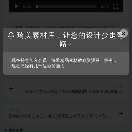
00:00
06:29
声明：
温馨提示：本资源来源于互联网，仅供参考学习使用，若
×
琦美素材库，让您的设计少走弯
该资源侵犯了您的权益，请联系我们处理。
路~
收藏
链接
现在特惠加入会员，海量精品素材教程资源马上拥有，
现在已经有几千位会员加入~
上一篇
100+艺术Y2K液态全息金属抽象图形AI矢量EPS模板设
计素材
下一篇
Blender体积云白云户外云烟VDB云海天空烟雾气体资
产库低分辨率云素材
相关文章