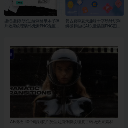
撕纸撕裂纸张边缘网格纸本子碎
复古夏季夏天趣味十字绣针织刺
片效果纹理装饰元素PNG免抠图
绣徽标贴纸AI矢量插画PNG图片
片素材
设计素材
AE模板-40个电影胶片灰尘划痕薄膜纹理复古转场效果素材