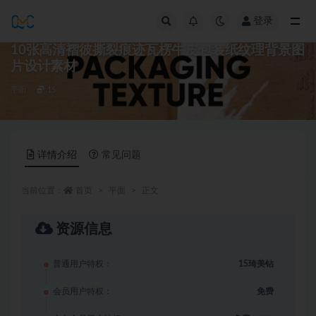
登录
全部
10张高清褶彼撕裂痕迹瓦楞牛皮包装纸纹理背景图
片设计素材
平面
15
详情介绍
常见问题
当前位置：
首页
平面
正文
资源信息
普通用户特权：
15琦美钻
会员用户特权：
免费