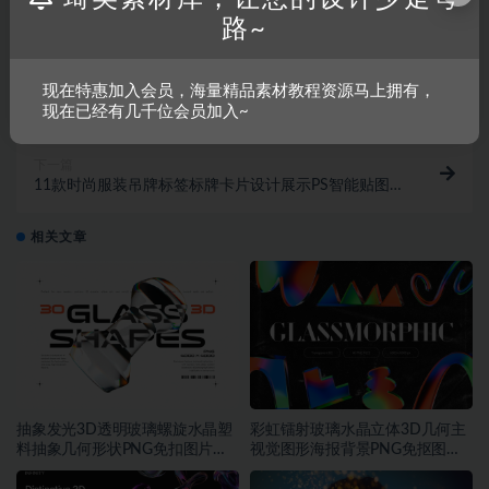
路~
上一篇
现在特惠加入会员，海量精品素材教程资源马上拥有，
10款高级饮料啤酒苏打水听装易拉罐金属锡罐外观设计
现在已经有几千位会员加入~
展示PS智能贴图样机模板
下一篇
11款时尚服装吊牌标签标牌卡片设计展示PS智能贴图样
机模板
相关文章
抽象发光3D透明玻璃螺旋水晶塑
彩虹镭射玻璃水晶立体3D几何主
料抽象几何形状PNG免扣图片设
视觉图形海报背景PNG免抠图片
计素材
素材