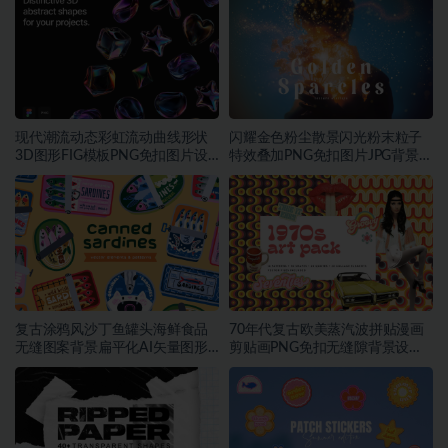
现代潮流动态彩虹流动曲线形状
闪耀金色粉尘散景闪光粉末粒子
3D图形FIG模板PNG免扣图片设
特效叠加PNG免扣图片JPG背景素
计素材
材
复古涂鸦风沙丁鱼罐头海鲜食品
70年代复古欧美蒸汽波拼贴漫画
无缝图案背景扁平化AI矢量图形
剪贴画PNG免扣无缝隙背景设计
素材
素材