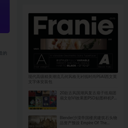
造的
现代高级精美潮流几何风格无衬线时尚PSAI西文英
文字体安装包
20款古风国潮风复古扇子纸扇团
扇文创VI效果图PSD贴图样机PS
设计素材
Blender沙漠帝国楼房建筑石头物
品资产预设 Empire Of The