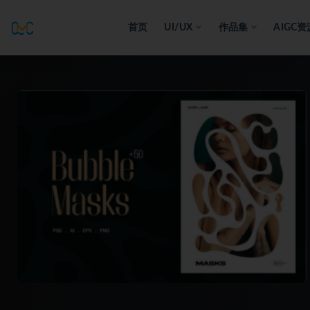
首页
UI/UX
作品集
AIGC资
全部