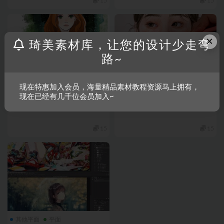
15
15
×
琦美素材库，让您的设计少走弯
路~
现在特惠加入会员，海量精品素材教程资源马上拥有，
插画教程
教程
插画教程
教程
现在已经有几千位会员加入~
ipad插画全套教程
大师级肖像绘画全套教程
15
15
其他平面
平面