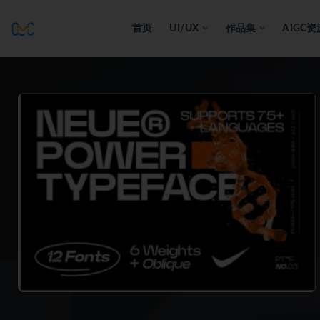
首页
UI/UX
作品集
AIGC资
全部