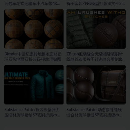
面包车老式运输车小汽车带4K纹
裤子套装ZPRJ模型打版源文件3D
理
服装
Blender中世纪瓷砖地板地面材质
ZBrush服装缝合无缝接缝笔刷针
球石头地面石板砖石4K纹理贴图
线缝线衣服裤子针迹缝合雕刻zb
笔刷
Substance Painter服装织物张力
Substance Painter动态接缝缝线
压缩材质球褶皱SP笔刷折痕zb笔
缝合材质球接缝SP笔刷接缝zb笔
刷
刷