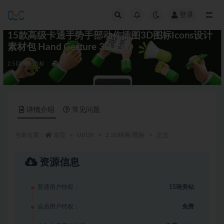
登录
全部
15款高级卡通手势手部动作插图3D图标Icons设计
素材包 Hand Gesture 3D Icon
2.5D插画/图标
15
详情介绍
常见问题
当前位置：
首页
UI/UX
2.5D插画/图标
正文
资源信息
普通用户特权：
15琦美钻
会员用户特权：
免费