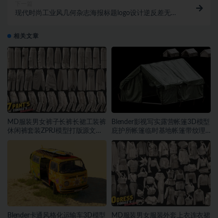
下一篇
现代时尚工业风几何杂志海报标题logo设计逆反差无衬
线英文字体安装包 Neue Power Font
相关文章
MD服装男女裤子长裤长裙工装裤
Blender影视写实露营帐篷3D模型
休闲裤套装ZPRJ模型打版源文件
庇护所帐篷临时基地帐篷带纹理
3D服装
贴图
Blender卡通风格化运输车3D模型
MD服装男女服装外套上衣连衣裙