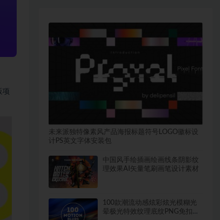
版项
未来派独特像素风产品海报标题符号LOGO徽标设
计PS英文字体安装包
中国风手绘插画绘画线条阴影纹
理效果AI矢量笔刷画笔设计素材
100款潮流动感炫彩炫光模糊光
晕极光特效纹理底纹PNG免扣装