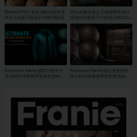
Blender中世纪瓷砖地板地面材质
ZBrush服装缝合无缝接缝笔刷针
球石头地面石板砖石4K纹理贴图
线缝线衣服裤子针迹缝合雕刻zb
笔刷
Substance Painter服装织物张力
Substance Painter动态接缝缝线
压缩材质球褶皱SP笔刷折痕zb笔
缝合材质球接缝SP笔刷接缝zb笔
刷
刷