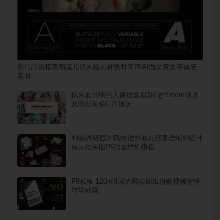
现代高级精美潮流几何风格无衬线时尚PSAI西文英文字体安
装包
快乐夏日明亮人像摄影后期Lightroom预设
及电影调色LUT预设
16款高级国外风格信封名片画册信纸VI设计
展示效果图PS贴图样机模板
PR模板 120+组潮流嘻哈撕纸拼贴视频定格
转场动画