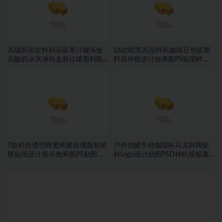
高级听装饮料利乐装果汁罐头食
16款暗黑系国外风咖啡豆包装塑
品酸奶冰淇淋纸盒易拉罐塑料瓶
料袋外观设计效果图PS贴图样机
PSD样机
MOCKUP模板素材
7款时尚透明蜂蜜果酱玻璃瓶包装
户外拍摄手持咖啡杯马克杯陶瓷
瓶贴纸设计展示效果图PS贴图样
杯Logo设计贴图PSD样机模板素
机模板
材