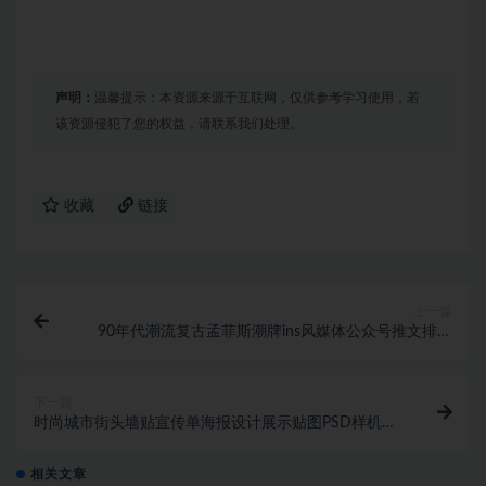
声明：
温馨提示：本资源来源于互联网，仅供参考学习使用，若
该资源侵犯了您的权益，请联系我们处理。
收藏
链接
上一篇
90年代潮流复古孟菲斯潮牌ins风媒体公众号推文排版
设计ai版式模板
下一篇
时尚城市街头墙贴宣传单海报设计展示贴图PSD样机模
板
相关文章