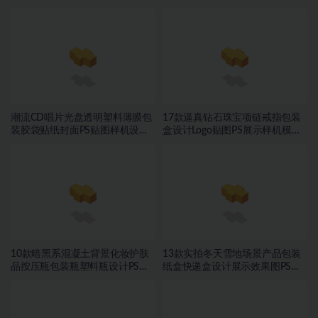
潮流CD唱片光盘透明塑料薄膜包
17款逼真钻石珠宝项链戒指包装
装胶袋贴纸封面PS贴图样机设计
盒设计Logo贴图PS展示样机模板
素材
素材
10款暗黑系混凝土背景化妆护肤
13款实拍冬天雪地场景产品包装
品按压瓶包装瓶塑料瓶设计PS展
纸盒快递盒设计展示效果图PS贴
示贴图样机模板素材
图样机模板